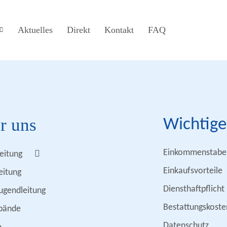
Aktuelles
Direkt
Kontakt
FAQ
r uns
Wichtige
Einkommenstabel
eitung
Einkaufsvorteile
eitung
Diensthaftpflicht
ugendleitung
Bestattungskoste
bände
Datenschutz