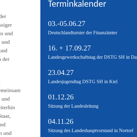
Terminkalender
der
03.-05.06.27
ssiger
Deutschlandturnier der Finanzämter
in und
n und
16. + 17.09.27
 und
Landesgewerkschaftstag der DSTG SH in D
n der
23.04.27
t
Landesjugendtag DSTG SH in Kiel
Gemeinsam
01.12.26
 und
Sitzung der Landesleitung
iterhin
taat,
04.11.26
und
Sitzung des Landeshauptvorstand in Nortorf
en und