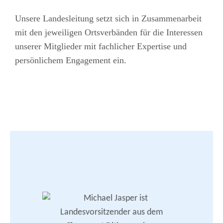
Unsere Landesleitung setzt sich in Zusammenarbeit
mit den jeweiligen Ortsverbänden für die Interessen
unserer Mitglieder mit fachlicher Expertise und
persönlichem Engagement ein.
Vertretung des Landesverbandes nach außen
Zusammenarbeit mit DSTG-LV und Bund
Zusammenarbeit mit den DSTG-Ortsverbänden
Geschäftsführung | Öffentlichkeitsarbeit
DSTG-Nachrichten | DSTG-Nachrichten - Redaktion
Rechtsschutzangelegenheiten