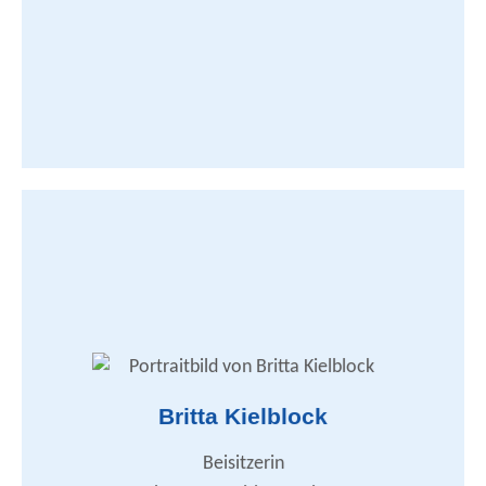
sonja.behrens@dstg-sh.de
Zusammenarbeit mit den DSTG-Ortsverbänden
DSTG-Nachrichten
DSTG-Nachrichten - Redaktion
Britta Kielblock
Rechtsschutzangelegenheiten
Allgemeines Beamtenrecht / Dienstrecht
Beurteilungs- und Beförderungsrichtlinien
Beisitzerin
Beihilferecht/Unterstützungen
Personalvertretungsrecht / Mitbestimmung