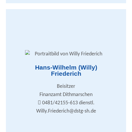
Zusammenarbeit mit den DSTG-Ortsverbänden
Hans-Wilhelm (Willy)
DSTG-Nachrichten
Friederich
DSTG-Nachrichten - Redaktion
Tarifrecht / Arbeitskampf
Werbung, Motivationsfahrt, Seminare etc.
Beisitzer
Betreuung der Kollegen im Ruhestand
Internet / Homepage
Finanzamt Dithmarschen
willy.friederich@dstg-sh.de
0481/42155-613 dienstl.
Willy.Friederich@dstg-sh.de