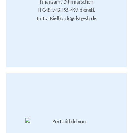
Finanzamt Dithmarschen
Gleichstellung / Frauen
Internet / Homepage
0481/42155-492 dienstl.
britta.kielblock@dstg-sh.de
Britta.Kielblock@dstg-sh.de
Zusammenarbeit mit den DSTG-Ortsverbänden
DSTG-Nachrichten