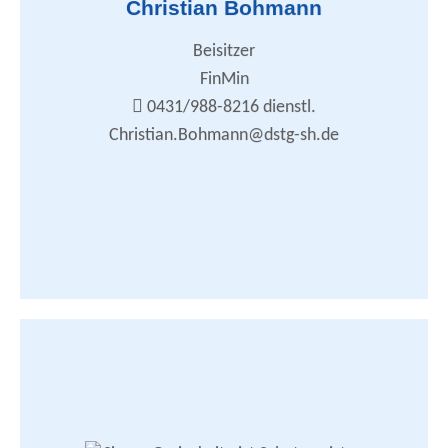
Christian Bohmann
Arbeitsplatz- und Dienstpostenbewertung
Haushalt / Stellenplan
Besoldung / Versorgung / Renten
Beisitzer
Tarifrecht / Arbeitskampf
Werbung, Motivationsfahrt, Seminare etc.
FinMin
Internet / Homepage
0431/988-8216 dienstl.
christian.bohmann@dstg-sh.de
Christian.Bohmann@dstg-sh.de