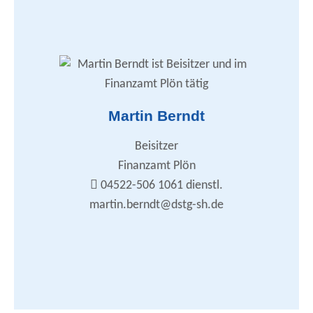
Zusammenarbeit mit den DSTG-Ortsverbänden
DSTG-Nachrichten
Arbeitsplatz- und Dienstpostenbewertung
Haushalt / Stellenplan
Martin Berndt
Besoldung / Versorgung / Renten
Tarifrecht / Arbeitskampf
Personalvertretungsrecht / Mitbestimmung
Beisitzer
Internet / Homepage
Sportbeauftragter
Finanzamt Plön
04522-506 1061 dienstl.
martin.berndt@dstg-sh.de
martin.berndt@dstg-sh.de