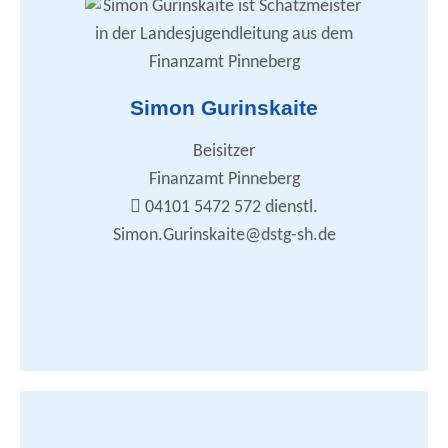
Zusammenarbeit mit den DSTG-Ortsverbänden
DSTG-Nachrichten
Protokoll
Wirtschaftsführung, Finanzen
Bestattungskosten, Krankenhaustagegeld
Simon Gurinskaite
Allgemeines Beamtenrecht / Dienstrecht
Beurteilungs- und Beförderungsrichtlinien
Arbeitsplatz- und Dienstpostenbewertung
Beisitzer
Haushalt / Stellenplan
Internet / Homepage
Finanzamt Pinneberg
simon.gurinskaite@dstg-sh.de
04101 5472 572 dienstl.
Simon.Gurinskaite@dstg-sh.de