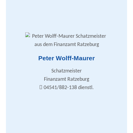
Zusammenarbeit mit den DSTG-Ortsverbänden
Geschäftsführung
DSTG-Nachrichten
Wirtschaftsführung, Finanzen
Mitgliederverwaltung
Peter Wolff-Maurer
Bestattungskosten, Krankenhaustagegeld
Tarifrecht / Arbeitskampf
Organisation, Automation
Schatzmeister
Internet / Homepage
Finanzamt Ratzeburg
peter.wolff-maurer@dstg-sh.de
04541/882-138 dienstl.