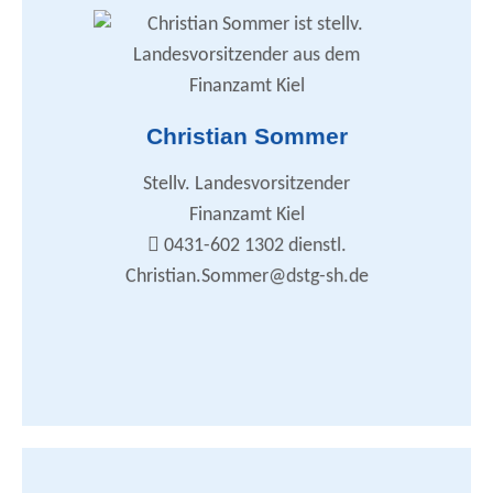
Vertretung des Landesverbandes nach außen
Zusammenarbeit mit DSTG-LV und Bund
Zusammenarbeit mit den DSTG-Ortsverbänden
Geschäftsführung
Öffentlichkeitsarbeit
DSTG-Nachrichten
DSTG-Nachrichten - Redaktion
Christian Sommer
Beihilferecht/Unterstützungen
Tarifrecht / Arbeitskampf
Personalvertretungsrecht / Mitbestimmung
Stellv. Landesvorsitzender
Internet / Homepage
E-Mail-Verteilung
Finanzamt Kiel
Sportbeauftragter
0431-602 1302 dienstl.
christian.sommer@dstg-sh.de
Christian.Sommer@dstg-sh.de