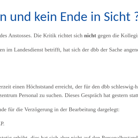
n und kein Ende in Sicht 
es Anstosses. Die Kritik richtet sich
nicht
gegen die Kolleg
ten im Landesdienst betrifft, hat sich der dbb der Sache an
rzeit einen Höchststand erreicht, der für den dbb schleswig-h
entrum Personal zu suchen. Dieses Gespräch hat gestern stat
de für die Verzögerung in der Bearbeitung dargelegt:
P.
 stetig erhöht, dies hat sich aber nicht auf den Personalbestan