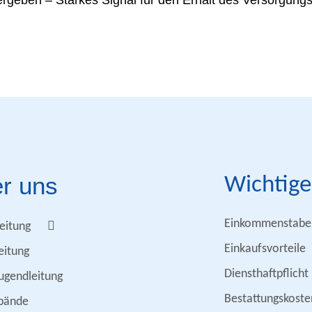
ergeben – Starkes Signal für den Erhalt des Versorgung
r uns
Wichtige
Einkommenstabel
eitung
Einkaufsvorteile
eitung
Diensthaftpflicht
ugendleitung
Bestattungskoste
bände