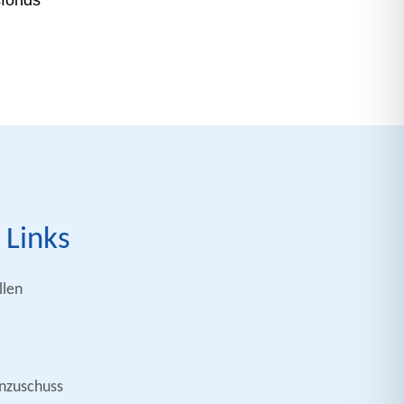
sfonds
 Links
len
nzuschuss