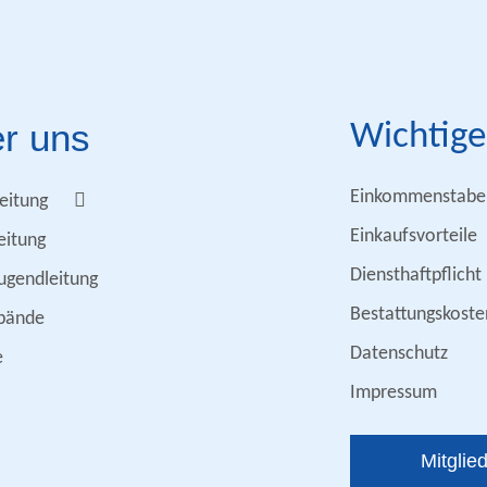
r uns
Wichtige
Einkommenstabel
eitung
Einkaufsvorteile
eitung
Diensthaftpflicht
ugendleitung
Bestattungskoste
bände
Datenschutz
e
Impressum
Mitglie